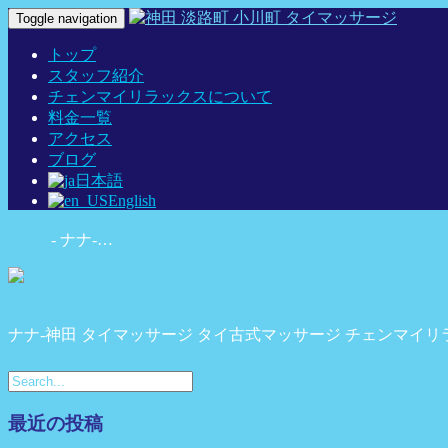
Toggle navigation
トップ
スタッフ紹介
チェンマイリラックスについて
料金一覧
アクセス
ブログ
日本語
English
Home
-
ナナ-…
ナナ-神田 タイマッサージ タイ古式マッサージ チェンマイリ
最近の投稿