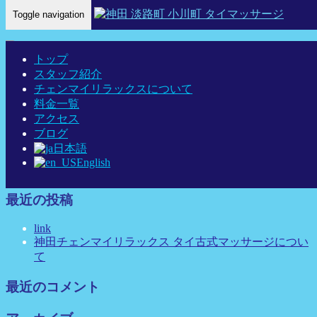
Toggle navigation
Home
-
ハナ(…
トップ
スタッフ紹介
チェンマイリラックスについて
料金一覧
ハナ(Hana)神田 タイマッサージ タイ古式マッサージ チェン
アクセス
マイリラックス
ブログ
日本語
English
最近の投稿
link
神田チェンマイリラックス タイ古式マッサージについ
て
最近のコメント