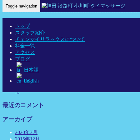
Toggle navigation
Home
-
少し歩…
トップ
スタッフ紹介
少し歩いて、道を渡ってください。
チェンマイリラックスについて
料金一覧
アクセス
ブログ
最近の投稿
日本語
link
English
神田チェンマイリラックス タイ古式マッサージについ
て
最近のコメント
アーカイブ
2020年3月
2015年12月