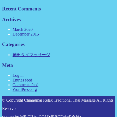
Recent Comments
Archives
March 2020
December 2015
Categories
神田タイマッサージ
Meta
Log in
Entries feed
Comments feed
WordPress.org
© Copyright Chiangmai Relax Traditional Thai Massage All Rights
Reserved.
(power by
MB THAi COMMERCE株式会社
)