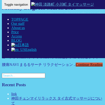
Toggle navigation
Monthly Blogs for March 2020
Home Eng
-
Blogs for March, 2020
TOPPAGE
Our staff
link
About us
Price
Access
cgmrelax
BLOG
2020年3月3日
日本語
神田タイマッサージ
English
ゴーメンズエステ メンズエステのB級クチコミ情報サイト
腰痛NAVI まるるサーチ リラクゼーション ..
Continue Reading
Recent Posts
link
神田チェンマイリラックス タイ古式マッサージについ
て