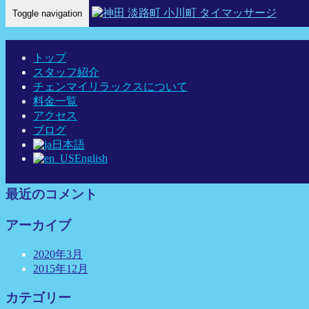
Toggle navigation
Home
-
nav…
トップ
スタッフ紹介
チェンマイリラックスについて
料金一覧
最近の投稿
アクセス
ブログ
link
日本語
神田チェンマイリラックス タイ古式マッサージについ
English
て
最近のコメント
アーカイブ
2020年3月
2015年12月
カテゴリー