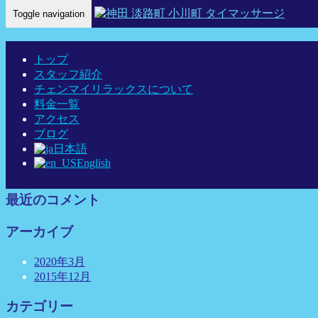
Toggle navigation
Home
-
pre…
トップ
スタッフ紹介
チェンマイリラックスについて
料金一覧
最近の投稿
アクセス
ブログ
link
日本語
神田チェンマイリラックス タイ古式マッサージについ
English
て
最近のコメント
アーカイブ
2020年3月
2015年12月
カテゴリー