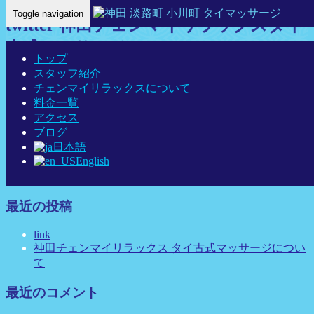
Toggle navigation
twitter 神田チェンマイリラックスタイ
古式マッサージ
トップ
スタッフ紹介
Home
-
-
twi…
チェンマイリラックスについて
料金一覧
アクセス
ブログ
twitter 神田チェンマイリラックスタイ古式マッサージ
日本語
English
最近の投稿
link
神田チェンマイリラックス タイ古式マッサージについ
て
最近のコメント