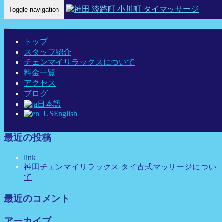
Toggle navigation
Home
-
アイコ…
トップ
スタッフ紹介
チェンマイリラックスについて
料金一覧
アイコ(Aiko)神田 タイマッサージ タイ古式マッサージ チェ
アクセス
ンマイリラックス
ブログ
日本語
English
最近の投稿
link
神田チェンマイリラックス タイ古式マッサージについ
て
最近のコメント
アーカイブ