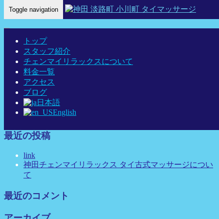
Toggle navigation
Home
-
アン …
トップ
スタッフ紹介
チェンマイリラックスについて
料金一覧
アン 神田 タイマッサージ タイ古式マッサージ チェンマイリ
アクセス
ラックス
ブログ
日本語
English
最近の投稿
link
神田チェンマイリラックス タイ古式マッサージについ
て
最近のコメント
アーカイブ