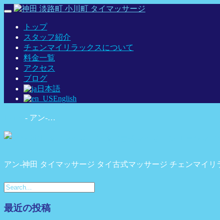
Toggle
navigation
トップ
スタッフ紹介
チェンマイリラックスについて
料金一覧
アクセス
ブログ
日本語
English
Home
-
アン-…
アン-神田 タイマッサージ タイ古式マッサージ チェンマイリ
最近の投稿