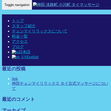
Toggle navigation
Home
-
エリ(…
トップ
スタッフ紹介
チェンマイリラックスについて
料金一覧
エリ(Eri)神田 タイマッサージ タイ古式マッサージ チェンマ
アクセス
イリラックス
ブログ
日本語
English
最近の投稿
link
神田チェンマイリラックス タイ古式マッサージについ
て
最近のコメント
アーカイブ