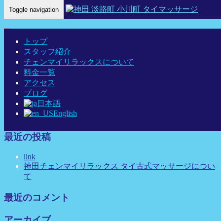
Toggle navigation
Home
-
ケイ …
トップ
スタッフ紹介
チェンマイリラックスについて
料金一覧
ケイ 神田 タイマッサージ タイ古式マッサージ チェンマイリ
アクセス
ラックス
ブログ
日本語
English
最近の投稿
link
神田チェンマイリラックス タイ古式マッサージについ
て
最近のコメント
アーカイブ