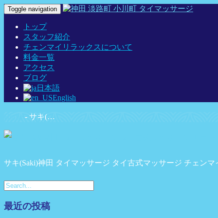
Toggle navigation
トップ
スタッフ紹介
チェンマイリラックスについて
料金一覧
アクセス
ブログ
日本語
English
Home
-
サキ(…
サキ(Saki)神田 タイマッサージ タイ古式マッサージ チェン
最近の投稿