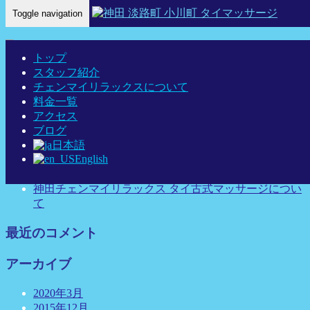
Toggle navigation
Home
-
サリ …
トップ
スタッフ紹介
サリ – 神田 タイマッサージ タイ古
チェンマイリラックスについて
料金一覧
アクセス
ブログ
日本語
最近の投稿
English
link
神田チェンマイリラックス タイ古式マッサージについ
て
最近のコメント
アーカイブ
2020年3月
2015年12月