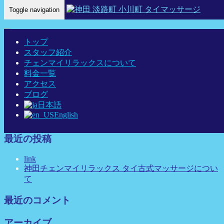
Toggle navigation
Home
-
ティー…
トップ
スタッフ紹介
チェンマイリラックスについて
料金一覧
ティーナ(Tina)神田 タイマッサージ タイ古式マッサージ チ
アクセス
ェンマイリラックス
ブログ
日本語
English
最近の投稿
link
神田チェンマイリラックス タイ古式マッサージについ
て
最近のコメント
アーカイブ