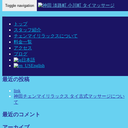
Toggle navigation
Home
-
ナナ-…
トップ
スタッフ紹介
チェンマイリラックスについて
料金一覧
ナナ-神田 タイマッサージ タイ古式マッサージ チェンマイ
アクセス
リラックス
ブログ
日本語
English
最近の投稿
link
神田チェンマイリラックス タイ古式マッサージについ
て
最近のコメント
アーカイブ