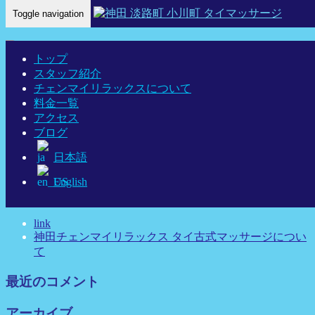
Toggle navigation
Home
-
ナミ-…
トップ
スタッフ紹介
チェンマイリラックスについて
料金一覧
ナミ-神田 タイマッサージ タイ古式マッサージ チェンマイ
アクセス
リラックス
ブログ
日本語
English
最近の投稿
link
神田チェンマイリラックス タイ古式マッサージについ
て
最近のコメント
アーカイブ