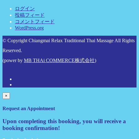
ログイン
投稿フィード
コメントフィード
WordPress.org
© Copyright Chiangmai Relax Traditional Thai Massage All Rights
Reserved.
(power by
MB THAi COMMERCE株式会社
)
×
Request an Appointment
Upon completing this booking, you will receive a
booking confirmation!