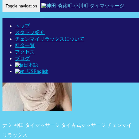
Toggle navigation
Home
-
ナミ-…
トップ
スタッフ紹介
チェンマイリラックスについて
料金一覧
アクセス
ブログ
日本語
English
ナミ-神田 タイマッサージ タイ古式マッサージ チェンマイ
リラックス