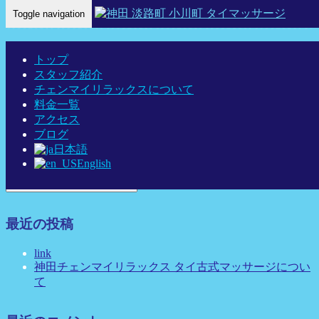
Toggle navigation
Home
-
マナ(…
トップ
スタッフ紹介
チェンマイリラックスについて
料金一覧
アクセス
マナ(Mana)神田 タイマッサージ タイ古式マッサージ チェン
ブログ
日本語
マイリラックス
English
最近の投稿
link
神田チェンマイリラックス タイ古式マッサージについ
て