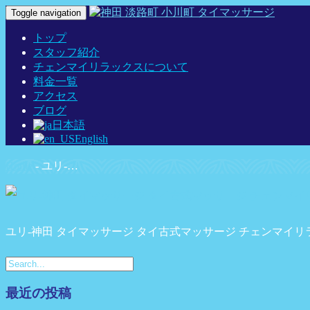
Toggle navigation
トップ
スタッフ紹介
チェンマイリラックスについて
料金一覧
アクセス
ブログ
日本語
English
Home
-
ユリ-…
ユリ-神田 タイマッサージ タイ古式マッサージ チェンマイリ
最近の投稿