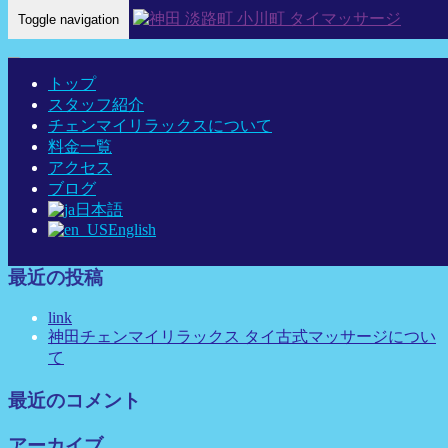
Toggle navigation
Home
-
ローズ…
トップ
スタッフ紹介
チェンマイリラックスについて
料金一覧
ローズ-神田 タイマッサージ タイ古式マッサージ チェンマ
アクセス
イリラックス
ブログ
日本語
English
最近の投稿
link
神田チェンマイリラックス タイ古式マッサージについ
て
最近のコメント
アーカイブ