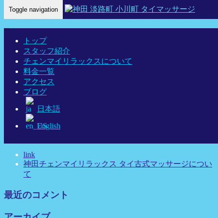
Toggle navigation
Home
-
アン-…
トップ
スタッフ紹介
チェンマイリラックスについて
料金一覧
アン-神田 タイマッサージ タイ古式マッサージ チェンマイ
アクセス
リラックス
ブログ
日本語
English
最近の投稿
link
神田チェンマイリラックス タイ古式マッサージについ
て
最近のコメント
アーカイブ