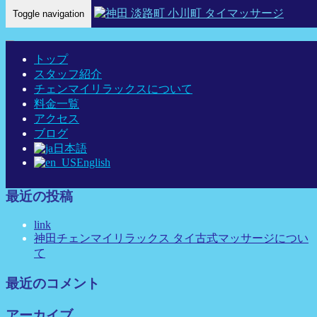
Toggle navigation
Home
-
ミキ(…
トップ
スタッフ紹介
チェンマイリラックスについて
料金一覧
ミキ(miki)神田 タイマッサージ タイ古式マッサージ チェン
アクセス
マイリラックス
ブログ
日本語
English
最近の投稿
link
神田チェンマイリラックス タイ古式マッサージについ
て
最近のコメント
アーカイブ