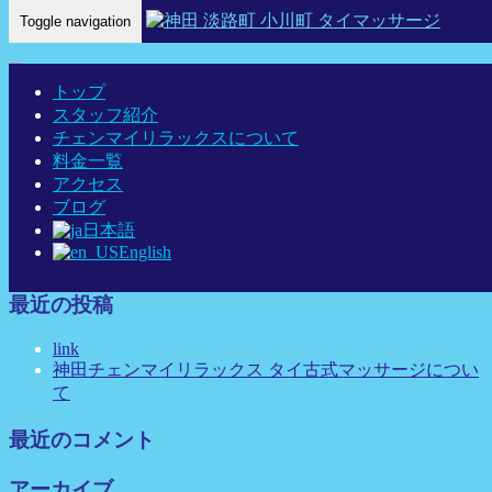
Toggle navigation
Home
-
リン …
トップ
スタッフ紹介
チェンマイリラックスについて
料金一覧
リン 神田 タイマッサージ タイ古式マッサージ チェンマイリ
アクセス
ラックス
ブログ
日本語
English
最近の投稿
link
神田チェンマイリラックス タイ古式マッサージについ
て
最近のコメント
アーカイブ