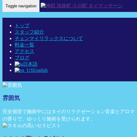
Toggle navigation
Home
-
Our…
トップ
神田 チェンマイ リラックス タイ古式マッ
スタッフ紹介
サージ
チェンマイリラックスについて
料金一覧
アクセス
異国空間
ブログ
日本語
English
店内はタイスタイルの美しくデザインされており、タイの雰
囲気で落ち着くお部屋で施術し、リラックスいただけます。
雰囲気
完全個室で施術中にはタイのリラクゼーション音楽とアロマ
の香りで、ゆっくり施術を受けられます。