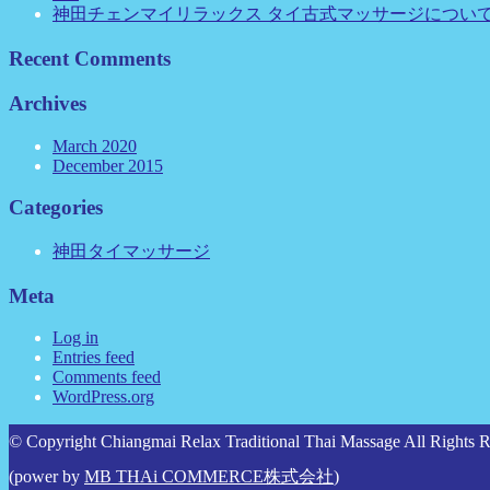
神田チェンマイリラックス タイ古式マッサージについ
Recent Comments
Archives
March 2020
December 2015
Categories
神田タイマッサージ
Meta
Log in
Entries feed
Comments feed
WordPress.org
© Copyright Chiangmai Relax Traditional Thai Massage All Rights R
(power by
MB THAi COMMERCE株式会社
)