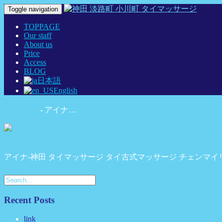
Toggle navigation
TOPPAGE
Our staff
About us
Price
Access
BLOG
日本語
English
Home Eng
-
アイナ…
アイナ-神田 タイマッサージ タイ古式マッサージ チェンマイ
Recent Posts
link