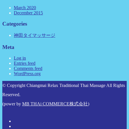
March 2020
December 2015
Categories
神田タイマッサージ
Meta
Log in
Entries feed
Comments feed
WordPress.org
© Copyright Chiangmai Relax Traditional Thai Massage All Rights
Reserved.
(power by
MB THAi COMMERCE株式会社
)