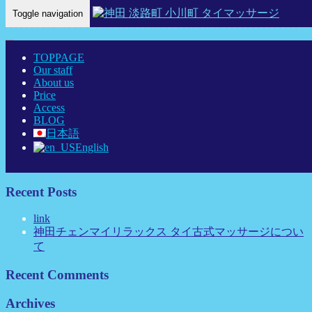
Toggle navigation
Home Eng
-
ビーナ…
TOPPAGE
Our staff
About us
Price
Access
ビーナー 神田 タイマッサージ タイ古式マッサージ チェンマ
BLOG
イリラックス
日本語
English
Recent Posts
link
神田チェンマイリラックス タイ古式マッサージについ
て
Recent Comments
Archives