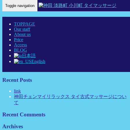
Toggle navigation
Home Eng
-
ユリ-…
TOPPAGE
Our staff
About us
Price
Access
ユリ-神田 タイマッサージ タイ古式マッサージ チェンマイ
BLOG
リラックス
日本語
English
Recent Posts
link
神田チェンマイリラックス タイ古式マッサージについ
て
Recent Comments
Archives