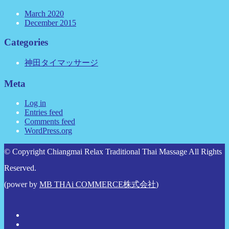
March 2020
December 2015
Categories
神田タイマッサージ
Meta
Log in
Entries feed
Comments feed
WordPress.org
© Copyright Chiangmai Relax Traditional Thai Massage All Rights
Reserved.
(power by
MB THAi COMMERCE株式会社
)