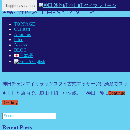
Toggle navigation
Tag: 神田タイ古式マッサージ
Home Eng
- 神田タイ古式マッサージ
TOPPAGE
Our staff
About us
神田チェンマイリラックス タイ古式マ
Price
Access
ッサージについて
BLOG
日本語
cgmrelax
English
2015年12月1日
神田タイマッサージ
神田チェンマイリラックスタイ古式マッサージは綺麗でスッ
キリした店内で、JR山手線・中央線、「神田」駅 ..
Continue
Reading
Recent Posts